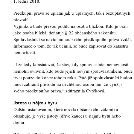
1. ledna 2018.
Předkupní právo se uplatní jak u úplatných, tak i bezúplatných
převodů.
Výjimkou bude převod podílu na osobu blízkou. Kdo je brán
jako osoba blízká, definuje § 22 občanského zákoníku.
Spoluvlastníci se navíc mohou svého předkupního práva vzdát.
Informace o tom, že tak učinili, se bude zapisovat do katastru
nemovitostí.
„Lze tedy konstatovat, že stav, kdy spoluvlastníci nemovitostí
nemohli ovlivnit, kdo bude jejich novým spoluvlastníkem, bude
trvat pouze do konce tohoto roku. Poté již spoluvlastníci budou
moci zabránit převodu na nechtěnou osobu tím, že využijí
svého předkupního práva,“ zdůraznila Cvrčková.
Jistota u nájmu bytu
Dalším ustanovením, které novela občanského zákoníku
obsahuje, je výše jistoty (dříve kauce) u nájmu bytu nebo
domu.