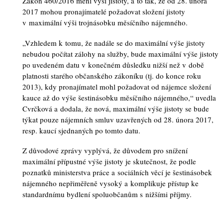
Zákon 460/2016 mění výši jistoty, a to tak, že od 28. února
2017 mohou pronajímatelé požadovat složení jistoty
v maximální výši trojnásobku měsíčního nájemného.
„Vzhledem k tomu, že nadále se do maximální výše jistoty
nebudou počítat zálohy na služby, bude maximální výše jistoty
po uvedeném datu v konečném důsledku nižší než v době
platnosti starého občanského zákoníku (tj. do konce roku
2013), kdy pronajímatel mohl požadovat od nájemce složení
kauce až do výše šestinásobku měsíčního nájemného,“ uvedla
Cvrčková a dodala, že nová, maximální výše jistoty se bude
týkat pouze nájemních smluv uzavřených od 28. února 2017,
resp. kaucí sjednaných po tomto datu.
Z důvodové zprávy vyplývá, že důvodem pro snížení
maximální přípustné výše jistoty je skutečnost, že podle
poznatků ministerstva práce a sociálních věcí je šestinásobek
nájemného nepřiměřeně vysoký a komplikuje přístup ke
standardnímu bydlení spoluobčanům s nižšími příjmy.