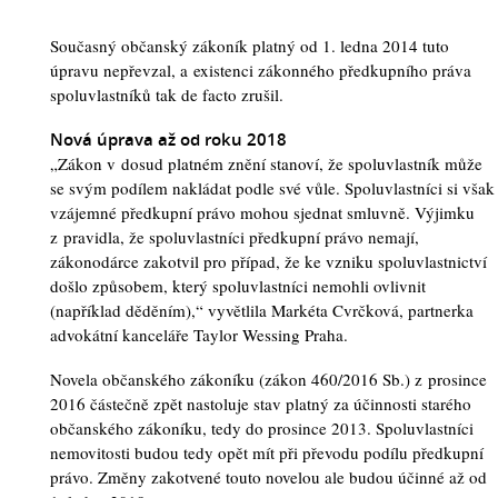
Současný občanský zákoník platný od 1. ledna 2014 tuto
úpravu nepřevzal, a existenci zákonného předkupního práva
spoluvlastníků tak de facto zrušil.
Nová úprava až od roku 2018
„Zákon v dosud platném znění stanoví, že spoluvlastník může
se svým podílem nakládat podle své vůle. Spoluvlastníci si však
vzájemné předkupní právo mohou sjednat smluvně. Výjimku
z pravidla, že spoluvlastníci předkupní právo nemají,
zákonodárce zakotvil pro případ, že ke vzniku spoluvlastnictví
došlo způsobem, který spoluvlastníci nemohli ovlivnit
(například děděním),“ vyvětlila Markéta Cvrčková, partnerka
advokátní kanceláře Taylor Wessing Praha.
Novela občanského zákoníku (zákon 460/2016 Sb.) z prosince
2016 částečně zpět nastoluje stav platný za účinnosti starého
občanského zákoníku, tedy do prosince 2013. Spoluvlastníci
nemovitosti budou tedy opět mít při převodu podílu předkupní
právo. Změny zakotvené touto novelou ale budou účinné až od