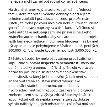
nejlépe a mohl za něj požadovat co nejlepší cenu.
Na druhé straně, když si auto
kupuji
, dám přednost
tomu, které má výše uvedené doklady o péči a jsem
ochoten zaplatit i požadovanou cenu, protože mám
jistotu, že třeba po dvou měsících nebudu muset udělat
generální opravu nápravy za x tisíc korun. Většinou si
ojeté auto také nekupuji sám, ale přizvu si nějakého
známého automechanika, aby se s automobilem projel,
jestli tam něco netluče, motor není hlučnější než by měl
být apod. A to se pohybujeme v částkách např. pouhých
300.000,-Kč. V případě koupě nemovitosti 3.000.000,-Kč.
Z těchto důvodů, by mělo být v zájmu prodávajícího i
kupujícího si pozvat
Inspektora nemovitostí
, který dle
dané metodiky a pomocí měřících přístrojů vypracuje
nezávislý posudek o skutečném technickém stavu
nemovitosti, za který je i zodpovědný. Laik není schopen
analyzovat třeba soustavu mikrotrhlinek jako
potenciální statickou poruchu, posoudit stav
hydroizolací, vnitřních rozvodů, zastřešení, biologické
znehodnocení stavby, výskyt zdraví škodlivých látek
apod. Pokud odhalí nějaké závažné závady, dokáže
vyčíslit náklady na jejich odstranění, což dává možnost