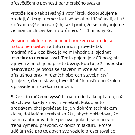
přesvědčení o pevnosti partnerského svazku.
Protože jde o tak závažný životní krok, doporučujeme
prodeji, či koupi nemovitosti věnovat patřičné úsilí, ať už
z důvodu výše popsaných, tak i proto, že se pohybujeme
ve finančních částkách v průměru 1 – 3 miliony Kč.
Většinou nikdo z nás není odborníkem na prodej a
nákup nemovitostí
a tuto činnost provede tak
maximálně 2 x za život, je velmi vhodné si sjednat
Inspektora nemovitostí
. Tento pojem je v ČR nový, ale
v jiných zemích je naprosto běžný. Kdo to je ?
Inspektor
nemovitostí
je osoba se stavebním vzděláním,
příslušnou praxi v různých oborech stavebnictví
(projekce, řízení staveb, investiční činnost) a proškolen
k provádění inspekční činnosti.
Blíže si to můžeme vysvětlit na prodeji a koupi auta, což
absolvoval každý z nás již vícekrát. Pokud auto
prodávám
, chci prokázat, že je v dobrém technickém
stavu, dokládám servisní knížku, abych dokladoval, že
jsem o auto pravidelně pečoval, pokud jsem provedl
třeba výměnu převodovky, doložím fakturu. Prostě
udělám vše pro to, abych své vozidlo prezentoval co