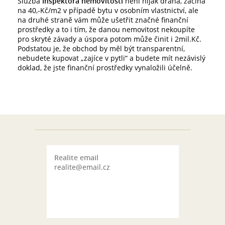
Služba
Inspektora nemovitostí
není nijak drahá, začíná
na 40,-Kč/m2 v případě bytu v osobním vlastnictví, ale
na druhé straně vám může ušetřit značné finanční
prostředky a to i tím, že danou nemovitost nekoupíte
pro skryté závady a úspora potom může činit i 2mil.Kč.
Podstatou je, že obchod by měl být transparentní,
nebudete kupovat „zajíce v pytli“ a budete mít nezávislý
doklad, že jste finanční prostředky vynaložili účelně.
Realite email
realite@email.cz