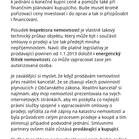
k jednání o konečné kupní ceně a pomůže také při
finančním plánování kupujícího. Bude muset kromě
pořizovací ceny investovat i do oprav a tak si přizpůsobit
i financování.
Posudek
Inspektora nemovitostí
je vlastně takový
technický průkaz objektu, který může být i součástí
smlouvy o prodeji a lze tak předejít mnoha
nepříjemnostem. Navíc dle platné legislativy je
prodávající povinen od 1.1.2013 doložit
i energetický
štítek nemovitosti
, co může vypracovat zase jen
autorizovaná osoba.
Je zavádějící si myslet, že když prodávám nemovitost
přes realitní kancelář, že se zbavuji všech povinností
plynoucích z Občanského zákona. Realitní kancelář si
najímám, aby moji nemovitost prezentovala na svých
internetových stránkách, aby mi poskytla co nejlepší
právní služby spojené s vypracováním smlouvy o
prodeji, vyřídila za mě zápisy na katastru nemovitostí a
byla průvodcem celým procesem prodeje a koupě a tím
eliminuji případné podvodné jednání. Smluvními
partnery ovšem stále zůstává
prodávající a kupující
.